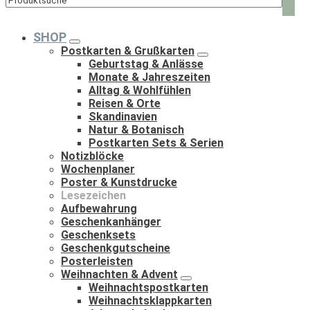
Such
nach:
SHOP
Postkarten & Grußkarten
Geburtstag & Anlässe
Monate & Jahreszeiten
Alltag & Wohlfühlen
Reisen & Orte
Skandinavien
Natur & Botanisch
Postkarten Sets & Serien
Notizblöcke
Wochenplaner
Poster & Kunstdrucke
Lesezeichen
Aufbewahrung
Geschenkanhänger
Geschenksets
Geschenkgutscheine
Posterleisten
Weihnachten & Advent
Weihnachtspostkarten
Weihnachtsklappkarten