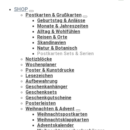
nach:
SHOP
Postkarten & Grußkarten
Geburtstag & Anlässe
Monate & Jahreszeiten
Alltag & Wohlfühlen
Reisen & Orte
Skandinavien
Natur & Botanisch
Postkarten Sets & Serien
Notizblöcke
Wochenplaner
Poster & Kunstdrucke
Lesezeichen
Aufbewahrung
Geschenkanhänger
Geschenksets
Geschenkgutscheine
Posterleisten
Weihnachten & Advent
Weihnachtspostkarten
Weihnachtsklappkarten
Adventskalender