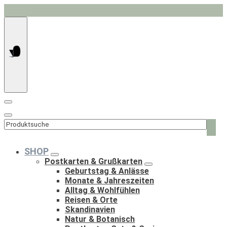
Springe
zum
Inhalt
Such
nach:
SHOP
Postkarten & Grußkarten
Geburtstag & Anlässe
Monate & Jahreszeiten
Alltag & Wohlfühlen
Reisen & Orte
Skandinavien
Natur & Botanisch