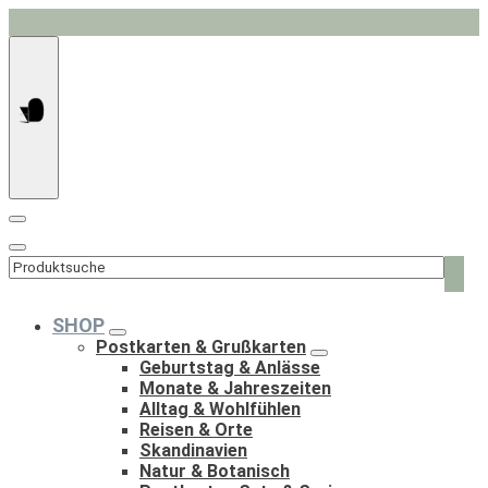
Springe
zum
Inhalt
Such
nach:
SHOP
Postkarten & Grußkarten
Geburtstag & Anlässe
Monate & Jahreszeiten
Alltag & Wohlfühlen
Reisen & Orte
Skandinavien
Natur & Botanisch