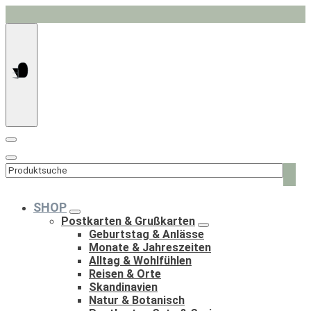
Springe
zum
Inhalt
Such
nach:
SHOP
Postkarten & Grußkarten
Geburtstag & Anlässe
Monate & Jahreszeiten
Alltag & Wohlfühlen
Reisen & Orte
Skandinavien
Natur & Botanisch