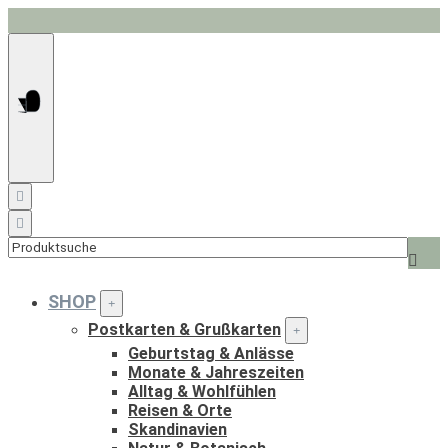
Springe
zum
Inhalt
Such
nach:
SHOP
Postkarten & Grußkarten
Geburtstag & Anlässe
Monate & Jahreszeiten
Alltag & Wohlfühlen
Reisen & Orte
Skandinavien