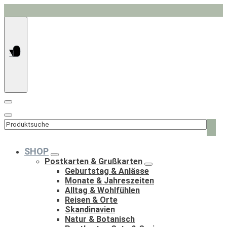
Springe
zum
Inhalt
Such
nach:
SHOP
Postkarten & Grußkarten
Geburtstag & Anlässe
Monate & Jahreszeiten
Alltag & Wohlfühlen
Reisen & Orte
Skandinavien
Natur & Botanisch