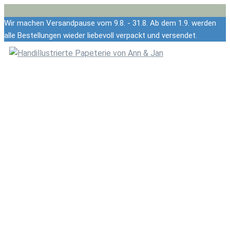
Springe
Wir machen Versandpause vom 9.8. - 31.8. Ab dem 1.9. werden
alle Bestellungen wieder liebevoll verpackt und versendet.
zum
Inhalt