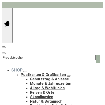
Springe
zum
Inhalt
Such
nach:
SHOP
Postkarten & Grußkarten
Geburtstag & Anlässe
Monate & Jahreszeiten
Alltag & Wohlfühlen
Reisen & Orte
Skandinavien
Natur & Botanisch