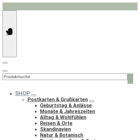
Springe
zum
Inhalt
Such
nach:
SHOP
Postkarten & Grußkarten
Geburtstag & Anlässe
Monate & Jahreszeiten
Alltag & Wohlfühlen
Reisen & Orte
Skandinavien
Natur & Botanisch